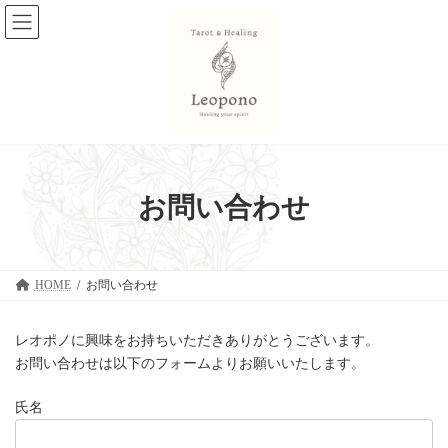
コ
ナ
ン
ビ
テ
ゲ
ン
ー
ツ
シ
へ
ョ
ス
ン
キ
に
ッ
移
プ
動
お問い合わせ
HOME
お問い合わせ
レオポノに興味をお持ちいただきありがとうございます。
お問い合わせは以下のフォームよりお願いいたします。
氏名